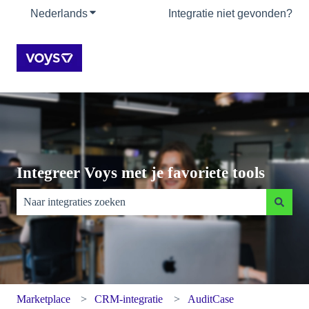
Nederlands
Submenu tonen voor vertalingen
Integratie niet gevonden?
Integreer Voys met je favoriete tools
Er zijn geen suggesties want het zoekveld is leeg.
Marketplace
CRM-integratie
AuditCase