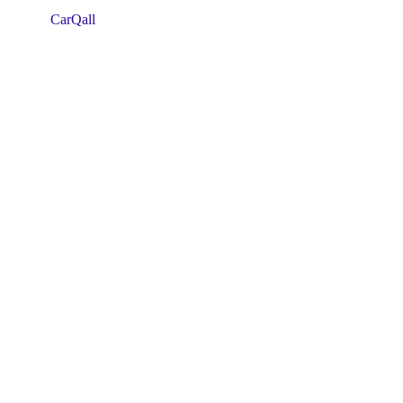
CarQall
CATSone
CClaw
Clientbox
Clientbox -RC
CMG
Codex
Compenda
ConnectWise
Creatio
CSS-Car-Systems