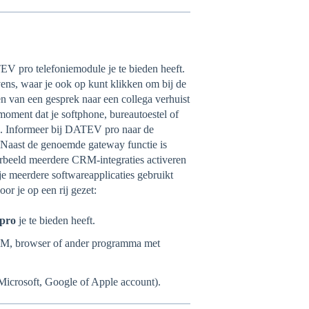
TEV pro telefoniemodule je te bieden heeft.
vens, waar je ook op kunt klikken om bij de
 van een gesprek naar een collega verhuist
moment dat je softphone, bureautoestel of
gd. Informeer bij DATEV pro naar de
t. Naast de genoemde gateway functie is
orbeeld meerdere CRM-integraties activeren
je meerdere softwareapplicaties gebruikt
or je op een rij gezet:
 pro
je te bieden heeft.
CRM, browser of ander programma met
Microsoft, Google of Apple account).