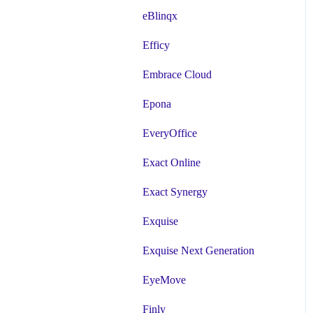
eBlinqx
Efficy
Embrace Cloud
Epona
EveryOffice
Exact Online
Exact Synergy
Exquise
Exquise Next Generation
EyeMove
Finly