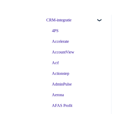
CRM-integratie
4PS
Accelerate
AccountView
Act!
Actionstep
AdminPulse
Aerona
AFAS Profit