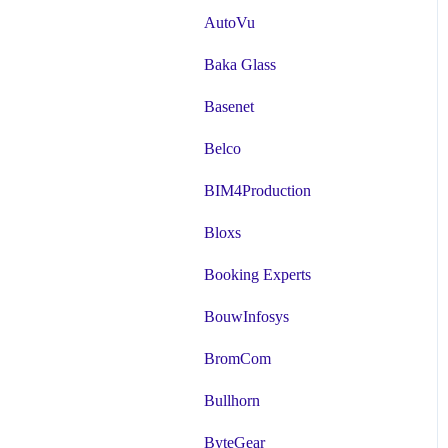
AutoVu
Baka Glass
Basenet
Belco
BIM4Production
Bloxs
Booking Experts
BouwInfosys
BromCom
Bullhorn
ByteGear