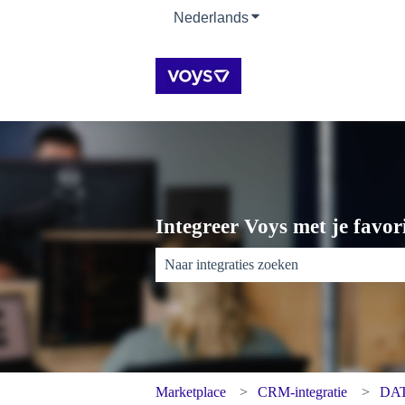
Nederlands
Submenu tonen voor ver
Integreer Voys met je favori
Er zijn geen suggesties want het zoekveld 
Marketplace
CRM-integratie
DAT