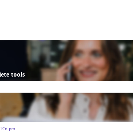
talingen
ete tools
is leeg.
EV pro