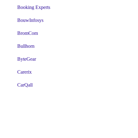
Booking Experts
BouwInfosys
BromCom
Bullhorn
ByteGear
Carerix
CarQall
CATSone
CClaw
Clientbox
Clientbox -RC