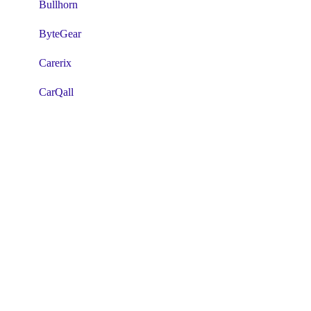
Bullhorn
ByteGear
Carerix
CarQall
CATSone
CClaw
Clientbox
Clientbox -RC
CMG
Codex
Compenda