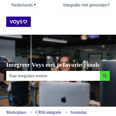
Nederlands
Submenu tonen voor vertalingen
Integratie niet gevonden?
Integreer Voys met je favoriete tools
Er zijn geen suggesties want het zoekveld is leeg.
Marketplace
CRM-integratie
Somtoday