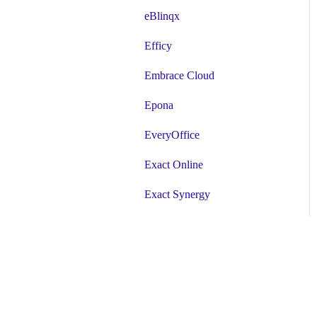
eBlinqx
Efficy
Embrace Cloud
Epona
EveryOffice
Exact Online
Exact Synergy
Exquise
Exquise Next Generation
EyeMove
Finly