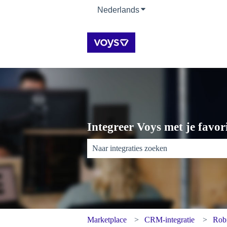
Nederlands
Submenu tonen voor ver
Integreer Voys met je favori
Er zijn geen suggesties want het zoekveld 
Marketplace
CRM-integratie
Rob