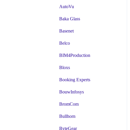
AutoVu
Baka Glass
Basenet
Belco
BIM4Production
Bloxs
Booking Experts
BouwInfosys
BromCom
Bullhorn
ByteGear