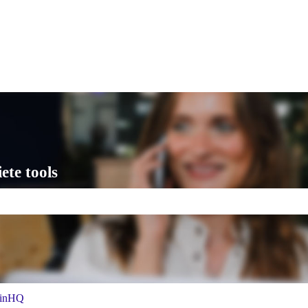
talingen
ete tools
is leeg.
inHQ