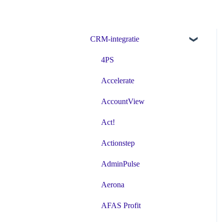
CRM-integratie
4PS
Accelerate
AccountView
Act!
Actionstep
AdminPulse
Aerona
AFAS Profit