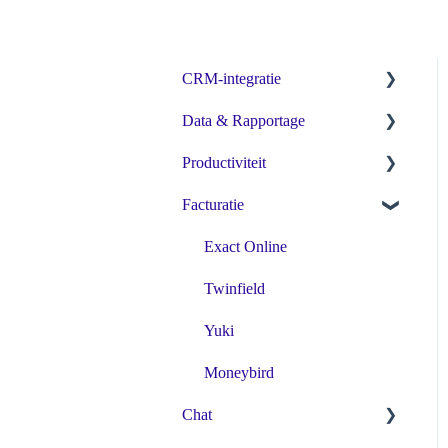
CRM-integratie
Data & Rapportage
4PS
Productiviteit
Accelerate
Microsoft Power BI
Facturatie
AccountView
Agenda
Act!
Gespreksnotificaties
Exact Online
Actionstep
Klik en Bel
Twinfield
AdminPulse
Microsoft Outlook
Yuki
Aerona
Microsoft Power Automate
Moneybird
Chat
AFAS Profit
Microsoft Teams