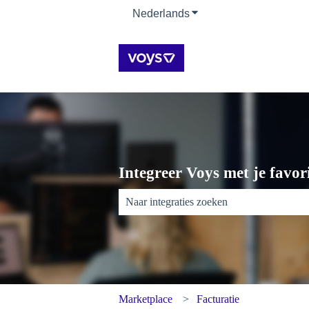
Nederlands
Submenu tonen voor ver
Integreer Voys met je favori
Er zijn geen suggesties want het zoekveld 
Marketplace
Facturatie